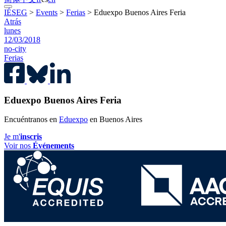
IÉSEG
>
Events
>
Ferias
>
Eduexpo Buenos Aires Feria
Atrás
lunes
12/03/2018
no-city
Ferias
Eduexpo Buenos Aires Feria
Encuéntranos en
Eduexpo
en Buenos Aires
Je m'
inscris
Voir nos
Événements