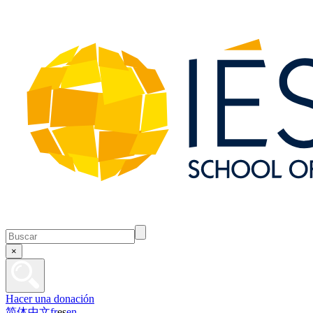
×
Hacer una donación
简体中文
fr
es
en