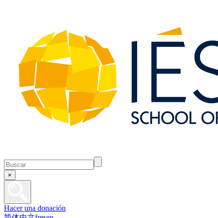
×
Hacer una donación
简体中文
fr
es
en