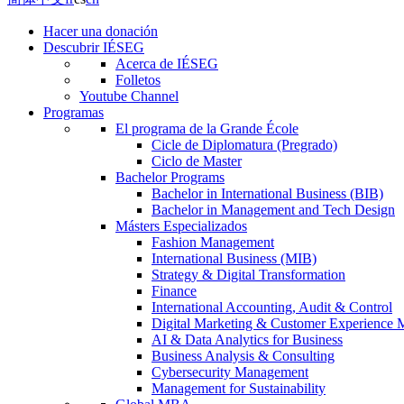
Hacer una donación
Descubrir IÉSEG
Acerca de IÉSEG
Folletos
Youtube Channel
Programas
El programa de la Grande École
Cicle de Diplomatura (Pregrado)
Ciclo de Master
Bachelor Programs
Bachelor in International Business (BIB)
Bachelor in Management and Tech Design
Másters Especializados
Fashion Management
International Business (MIB)
Strategy & Digital Transformation
Finance
International Accounting, Audit & Control
Digital Marketing & Customer Experience
AI & Data Analytics for Business
Business Analysis & Consulting
Cybersecurity Management
Management for Sustainability