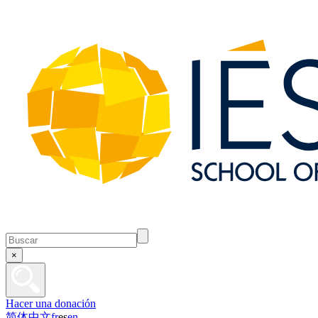
×
Hacer una donación
简体中文
fr
es
en