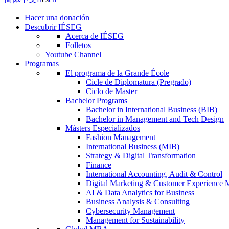
Hacer una donación
Descubrir IÉSEG
Acerca de IÉSEG
Folletos
Youtube Channel
Programas
El programa de la Grande École
Cicle de Diplomatura (Pregrado)
Ciclo de Master
Bachelor Programs
Bachelor in International Business (BIB)
Bachelor in Management and Tech Design
Másters Especializados
Fashion Management
International Business (MIB)
Strategy & Digital Transformation
Finance
International Accounting, Audit & Control
Digital Marketing & Customer Experience
AI & Data Analytics for Business
Business Analysis & Consulting
Cybersecurity Management
Management for Sustainability