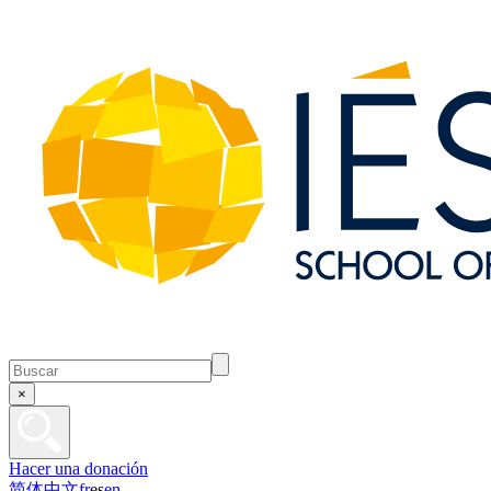
×
Hacer una donación
简体中文
fr
es
en