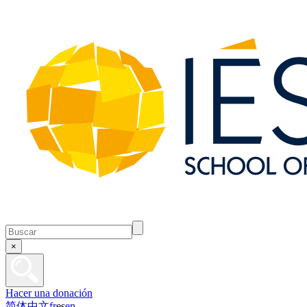
×
Hacer una donación
简体中文
fr
es
en