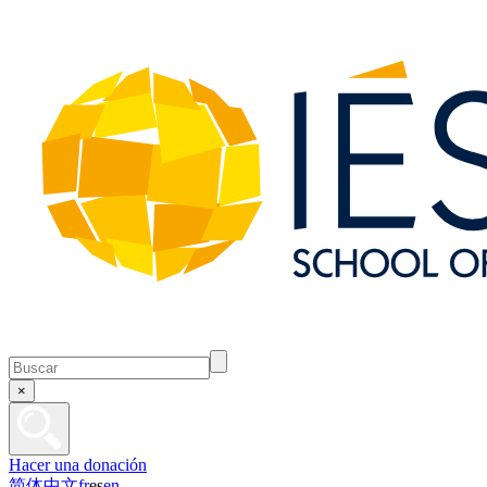
×
Hacer una donación
简体中文
fr
es
en