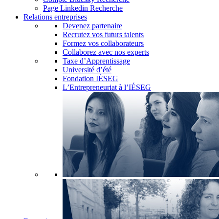
Page Linkedin Recherche
Relations entreprises
Devenez partenaire
Recrutez vos futurs talents
Formez vos collaborateurs
Collaborez avec nos experts
Taxe d’Apprentissage
Université d’été
Fondation IÉSEG
L’Entrepreneuriat à l’IÉSEG