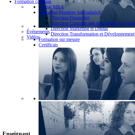
Formation continue
Global MBA
Executive Mastères Spécialisés®
Direction Financière
Direction Commerciale et Business Develo
Direction Marketing et Digital
Événements
Direction Transformation et Développemen
Vidéos
Formation sur mesure
Certificats
Enseignant