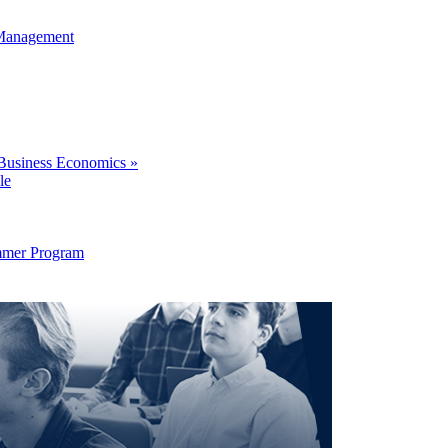
 Management
Business Economics »
le
Summer Program