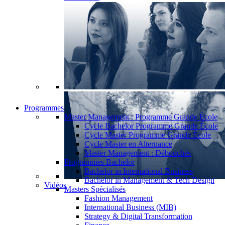
Programmes
Master Management : Programme Grande École
Cycle Bachelor Programme Grande École
Cycle Master Programme Grande École
Cycle Master en Alternance
Master Management : Débouchés
Programmes Bachelor
Bachelor in International Business
Bachelor in Management & Tech Design
Vidéos
Masters Spécialisés
Fashion Management
International Business (MIB)
Strategy & Digital Transformation