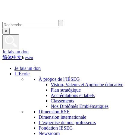
×
Je fais un don
简体中文
fr
es
en
Je fais un don
L’École
À propos de l’IÉSEG
Vision, Valeurs et Approche éducative
Plan stratégique
Accréditations et labels
Classements
Nos Diplômés Emblématiques
Dimension RSE
Dimension internationale
L’expertise de nos professeurs
Fondation IÉSEG
Newsroom