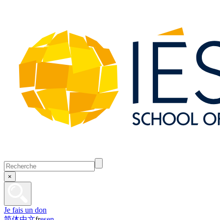
×
Je fais un don
简体中文
fr
es
en