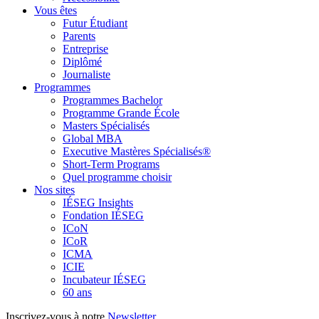
Vous êtes
Futur Étudiant
Parents
Entreprise
Diplômé
Journaliste
Programmes
Programmes Bachelor
Programme Grande École
Masters Spécialisés
Global MBA
Executive Mastères Spécialisés®
Short-Term Programs
Quel programme choisir
Nos sites
IÉSEG Insights
Fondation IÉSEG
ICoN
ICoR
ICMA
ICIE
Incubateur IÉSEG
60 ans
Inscrivez-vous à notre
Newsletter