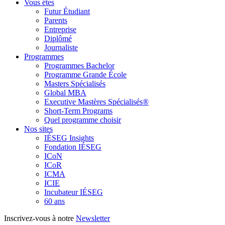
Vous êtes
Futur Étudiant
Parents
Entreprise
Diplômé
Journaliste
Programmes
Programmes Bachelor
Programme Grande École
Masters Spécialisés
Global MBA
Executive Mastères Spécialisés®
Short-Term Programs
Quel programme choisir
Nos sites
IÉSEG Insights
Fondation IÉSEG
ICoN
ICoR
ICMA
ICIE
Incubateur IÉSEG
60 ans
Inscrivez-vous à notre
Newsletter