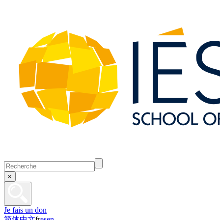
×
Je fais un don
简体中文
fr
es
en