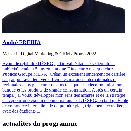
André FREIHA
Master in Digital Marketing & CRM / Promo 2022
Avant de rejoindre l'IÉSEG, j'ai travaillé dans le secteur de la
publicité pendant 5 ans en tant que Directeur Artistique chez
Publicis Groupe MENA. C'était un excellent lancement de carrière
car j'ai pu travailler avec différentes marques internationales et
régionales dans plusieurs secteurs tels que les télécommunications, la
banque et les produits de grande consommation. Après un certain
temps, j'ai voulu développer mon sens des affaires et de la stratégie
et acquérir une expérience internationale. L'IÉSEG, en tant qu'École
de commerce internationale de premier plan, triplement accréditée,
avec des étudiants
...
actualités du programme