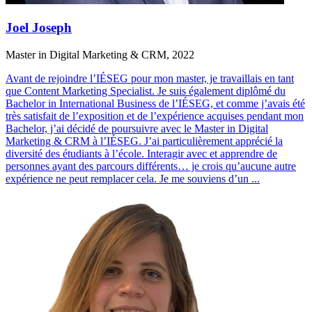
Joel Joseph
Master in Digital Marketing & CRM, 2022
Avant de rejoindre l’IÉSEG pour mon master, je travaillais en tant
que Content Marketing Specialist. Je suis également diplômé du
Bachelor in International Business de l’IÉSEG, et comme j’avais été
très satisfait de l’exposition et de l’expérience acquises pendant mon
Bachelor, j’ai décidé de poursuivre avec le Master in Digital
Marketing & CRM à l’IÉSEG. J’ai particulièrement apprécié la
diversité des étudiants à l’école. Interagir avec et apprendre de
personnes ayant des parcours différents… je crois qu’aucune autre
expérience ne peut remplacer cela. Je me souviens d’un
...