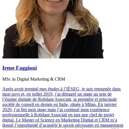
Irene Faggioni
MSc in Digital Marketing & CRM
Après avoir terminé mes études à l’IÉSEG, je suis retournée dans
mon pays et, en juillet 2019, j’ai démarré un stage au sein de
l’équipe digitale de Robilant Associati, la première et principale
société de conseil en design en Italie, située à Milan. En janvier
2020, j’ai fini mon stage mais j’ai continué mon expérience
professionnelle à Robilant Associati en tant que chef de projet
digital. Le Master of Science en Marketing Digital et CRM m’a
donné l’opportunité d’acquérir le savoir nécessaire en management