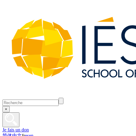
×
Je fais un don
简体中文
fr
es
en