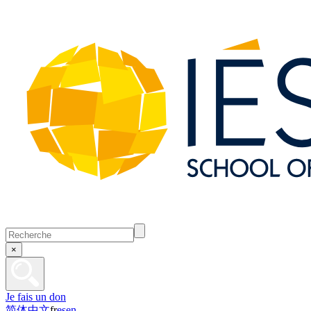
×
Je fais un don
简体中文
fr
es
en