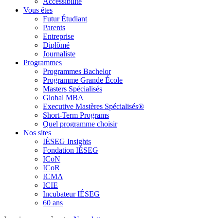
Accessibilité
Vous êtes
Futur Étudiant
Parents
Entreprise
Diplômé
Journaliste
Programmes
Programmes Bachelor
Programme Grande École
Masters Spécialisés
Global MBA
Executive Mastères Spécialisés®
Short-Term Programs
Quel programme choisir
Nos sites
IÉSEG Insights
Fondation IÉSEG
ICoN
ICoR
ICMA
ICIE
Incubateur IÉSEG
60 ans