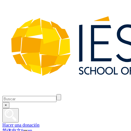
×
Hacer una donación
简体中文
fr
es
en