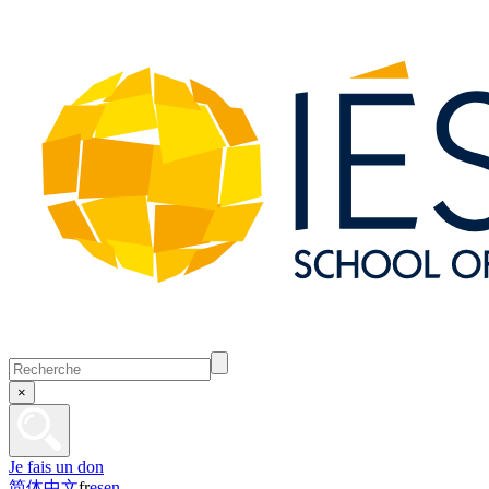
×
Je fais un don
简体中文
fr
es
en