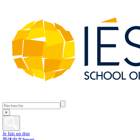
×
Je fais un don
简体中文
fr
es
en