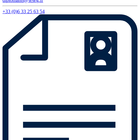
diplomants@ieseg.fr
+33 (0)6 33 25 63 54