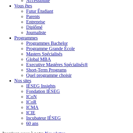
Accessibilité
Vous êtes
Futur Étudiant
Parents
Entreprise
Diplômé
Journaliste
Programmes
Programmes Bachelor
Programme Grande École
Masters Spécialisés
Global MBA
Executive Mastères Spécialisés®
Short-Term Programs
Quel programme choisir
Nos sites
IÉSEG Insights
Fondation IÉSEG
ICoN
ICoR
ICMA
ICIE
Incubateur IÉSEG
60 ans