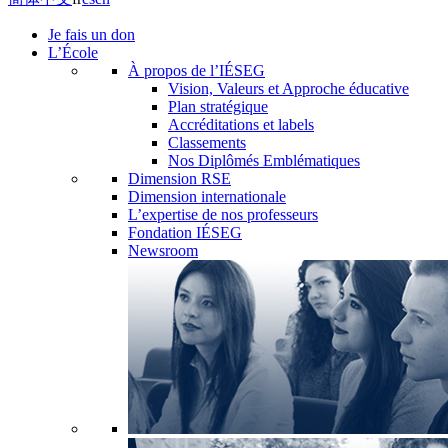
Je fais un don
L’École
À propos de l’IÉSEG
Vision, Valeurs et Approche éducative
Plan stratégique
Accréditations et labels
Classements
Nos Diplômés Emblématiques
Dimension RSE
Dimension internationale
L’expertise de nos professeurs
Fondation IÉSEG
Newsroom