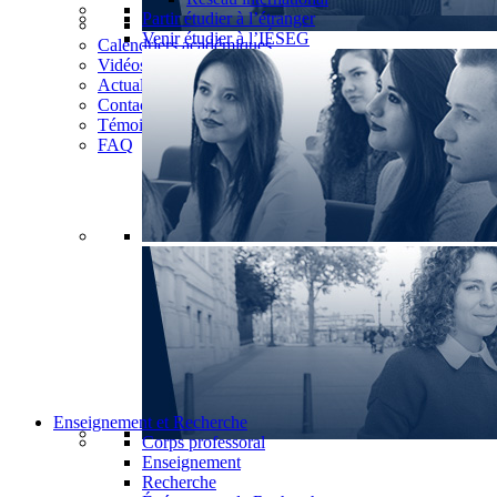
Partir étudier à l’étranger
Venir étudier à l’IÉSEG
Calendriers académiques
Vidéos
Actualités
Contact
Témoignages
FAQ
Enseignement et Recherche
Corps professoral
Enseignement
Recherche