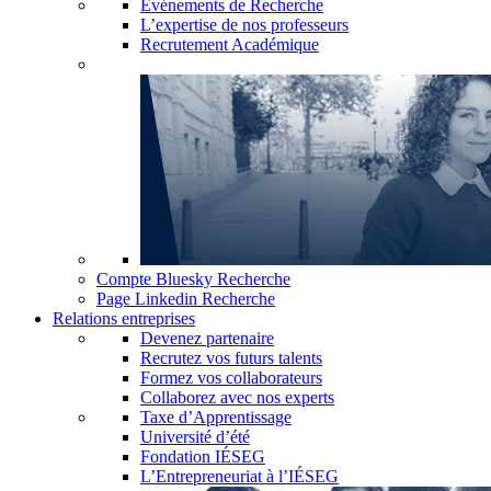
Événements de Recherche
L’expertise de nos professeurs
Recrutement Académique
Compte Bluesky Recherche
Page Linkedin Recherche
Relations entreprises
Devenez partenaire
Recrutez vos futurs talents
Formez vos collaborateurs
Collaborez avec nos experts
Taxe d’Apprentissage
Université d’été
Fondation IÉSEG
L’Entrepreneuriat à l’IÉSEG