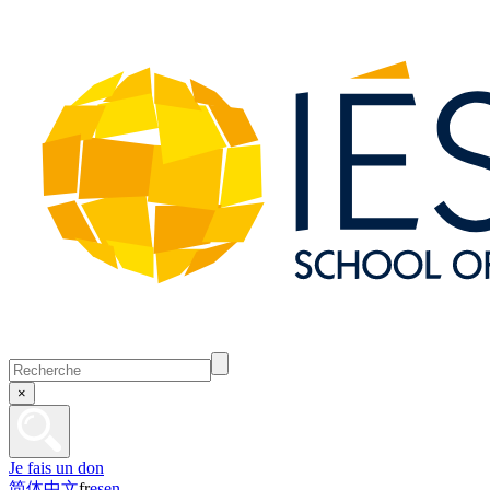
×
Je fais un don
简体中文
fr
es
en