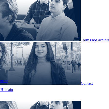
Toutes nos actuali
pment
Contact
t Humain