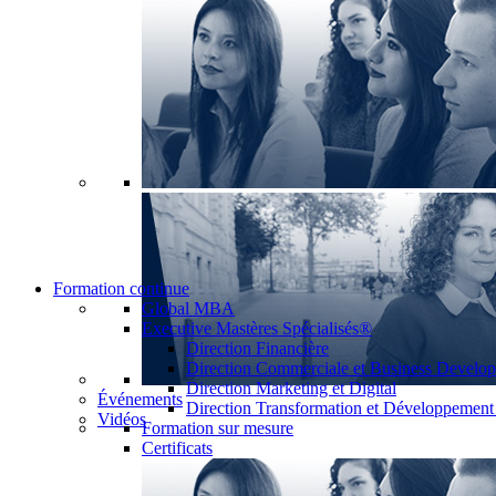
Formation continue
Global MBA
Executive Mastères Spécialisés®
Direction Financière
Direction Commerciale et Business Develo
Direction Marketing et Digital
Événements
Direction Transformation et Développemen
Vidéos
Formation sur mesure
Certificats