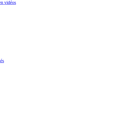
en vidéos
tés