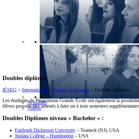
Doubles diplômes
IÉSEG
>
International
>
Étudier à l’étranger
>
Doubles diplômes
Les étudiants du Programme Grande École ont également la possibilit
Actualités
élèves peuvent être amenés à faire un à trois semestres supplémentaire
Vidéos
Doubles Diplômes niveau « Bachelor » :
Fairleigh Dickinson University
– Teaneck (NJ), USA
Juniata College – Huntingdon
– USA