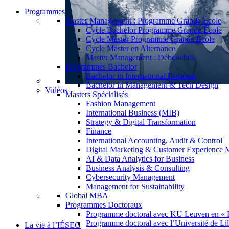
Programmes
Master Management : Programme Grande École
Cycle Bachelor Programme Grande École
Cycle Master Programme Grande École
Cycle Master en Alternance
Master Management : Débouchés
Programmes Bachelor
Bachelor in International Business
Bachelor in Management & Tech Design
Vidéos
Masters Spécialisés
Fashion Management
International Business (MIB)
Strategy & Digital Transformation
Finance
International Accounting, Audit & Control
Digital Marketing & Customer Experience
AI & Data Analytics for Business
Business Analysis & Consulting
Cybersecurity Management
Management for Sustainability
Global MBA
Programmes Doctoraux
Programme doctoral avec KU Leuven en « 
Programme doctoral avec l’Université de Lil
La vie à l’IÉSEG