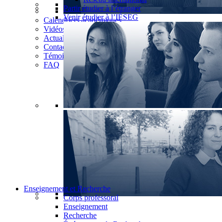
Partir étudier à l’étranger
Venir étudier à l’IÉSEG
Calendriers académiques
Vidéos
Actualités
Contact
Témoignages
FAQ
Enseignement et Recherche
Corps professoral
Enseignement
Recherche