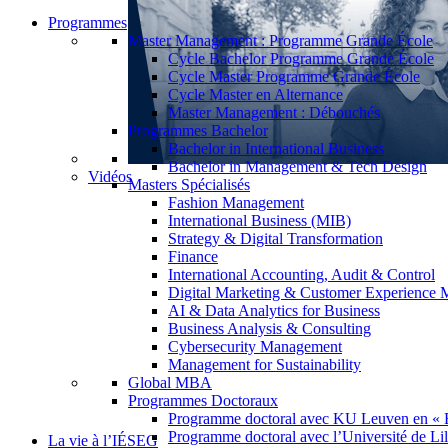
Programmes
Master Management : Programme Grande École
Cycle Bachelor Programme Grande École
Cycle Master Programme Grande École
Cycle Master en Alternance
Master Management : Débouchés
Programmes Bachelor
Bachelor in International Business
Bachelor in Management & Tech Design
Vidéos
Masters Spécialisés
Fashion Management
International Business (MIB)
Strategy & Digital Transformation
Finance
International Accounting, Audit & Control
Digital Marketing & Customer Experience
AI & Data Analytics for Business
Business Analysis & Consulting
Cybersecurity Management
Management for Sustainability
Global MBA
Programmes Doctoraux
Programme doctoral avec KU Leuven en « 
Programme doctoral avec l’Université de Lil
La vie à l’IÉSEG