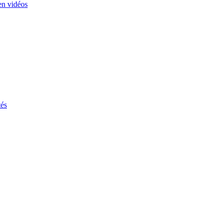
en vidéos
tés