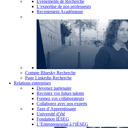
Événements de Recherche
L’expertise de nos professeurs
Recrutement Académique
Compte Bluesky Recherche
Page Linkedin Recherche
Relations entreprises
Devenez partenaire
Recrutez vos futurs talents
Formez vos collaborateurs
Collaborez avec nos experts
Taxe d’Apprentissage
Université d’été
Fondation IÉSEG
L’Entrepreneuriat à l’IÉSEG