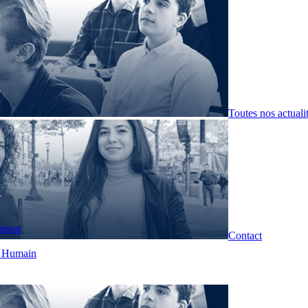
Toutes nos actuali
pment
Contact
t Humain