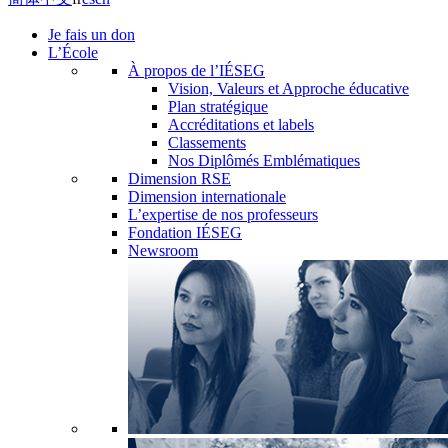
Je fais un don
L’École
À propos de l’IÉSEG
Vision, Valeurs et Approche éducative
Plan stratégique
Accréditations et labels
Classements
Nos Diplômés Emblématiques
Dimension RSE
Dimension internationale
L’expertise de nos professeurs
Fondation IÉSEG
Newsroom