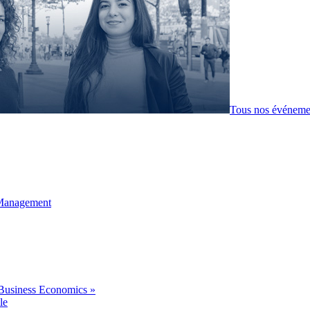
Tous nos événeme
 Management
Business Economics »
le