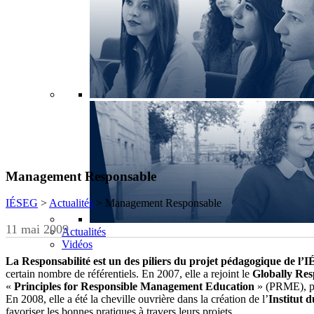
Management Responsable
IÉSEG
>
Actualités
>
Management Responsable
11 mai 2009
Actualités
Vidéos
La Responsabilité est un des piliers du projet pédagogique de 
certain nombre de référentiels. En 2007, elle a rejoint le
Globally Res
«
Principles for Responsible Management Education
» (PRME), p
En 2008, elle a été la cheville ouvrière dans la création de l’
Institut 
favoriser les bonnes pratiques à travers leurs projets.