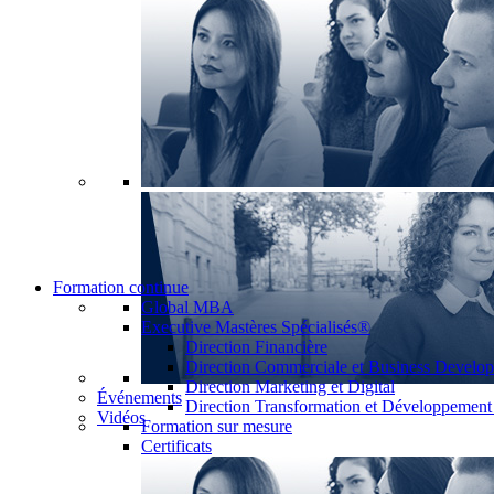
Formation continue
Global MBA
Executive Mastères Spécialisés®
Direction Financière
Direction Commerciale et Business Develo
Direction Marketing et Digital
Événements
Direction Transformation et Développemen
Vidéos
Formation sur mesure
Certificats