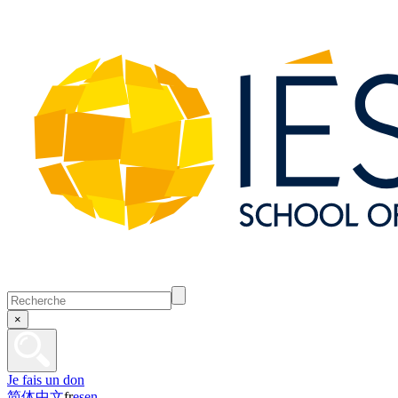
×
Je fais un don
简体中文
fr
es
en