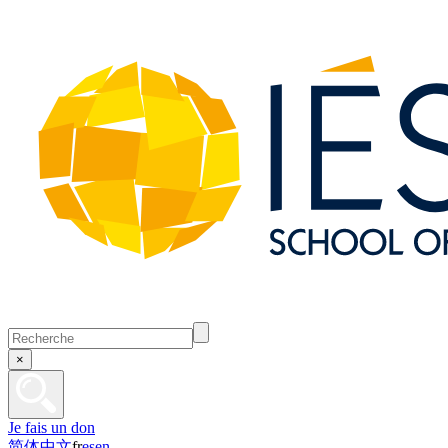
×
Je fais un don
简体中文
fr
es
en