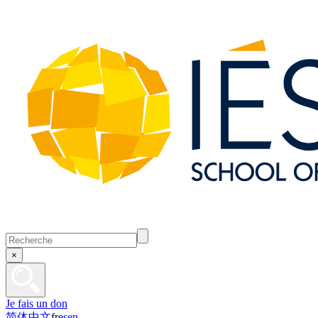
×
Je fais un don
简体中文
fr
es
en