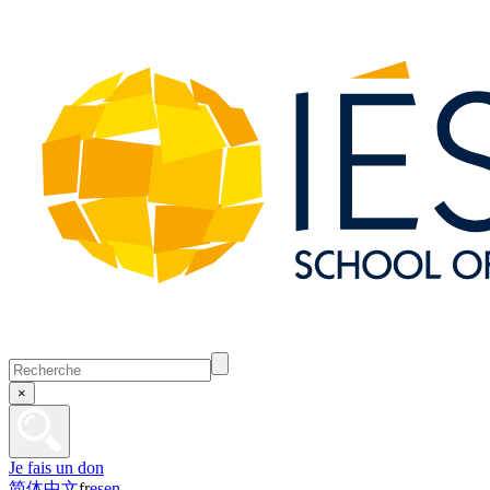
×
Je fais un don
简体中文
fr
es
en