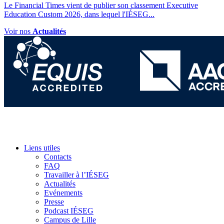
Le Financial Times vient de publier son classement Executive
Education Custom 2026, dans lequel l'IÉSEG
...
Voir nos
Actualités
Liens utiles
Contacts
FAQ
Travailler à l’IÉSEG
Actualités
Evénements
Presse
Podcast IÉSEG
Campus de Lille