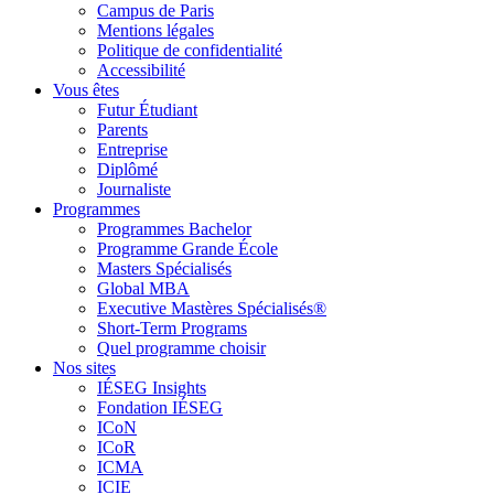
Campus de Paris
Mentions légales
Politique de confidentialité
Accessibilité
Vous êtes
Futur Étudiant
Parents
Entreprise
Diplômé
Journaliste
Programmes
Programmes Bachelor
Programme Grande École
Masters Spécialisés
Global MBA
Executive Mastères Spécialisés®
Short-Term Programs
Quel programme choisir
Nos sites
IÉSEG Insights
Fondation IÉSEG
ICoN
ICoR
ICMA
ICIE