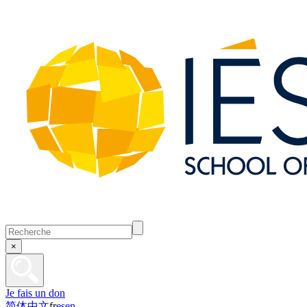
×
Je fais un don
简体中文
fr
es
en