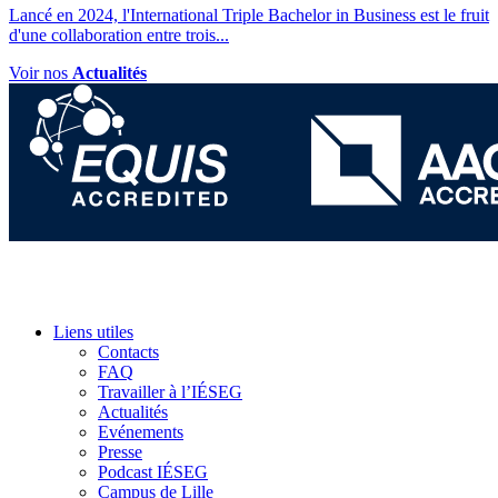
Lancé en 2024, l'International Triple Bachelor in Business est le fruit
d'une collaboration entre trois
...
Voir nos
Actualités
Liens utiles
Contacts
FAQ
Travailler à l’IÉSEG
Actualités
Evénements
Presse
Podcast IÉSEG
Campus de Lille