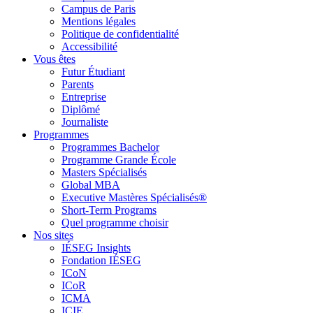
Campus de Paris
Mentions légales
Politique de confidentialité
Accessibilité
Vous êtes
Futur Étudiant
Parents
Entreprise
Diplômé
Journaliste
Programmes
Programmes Bachelor
Programme Grande École
Masters Spécialisés
Global MBA
Executive Mastères Spécialisés®
Short-Term Programs
Quel programme choisir
Nos sites
IÉSEG Insights
Fondation IÉSEG
ICoN
ICoR
ICMA
ICIE