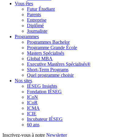
Vous êtes
Futur Étudiant
Parents
Entreprise
Diplômé
Journaliste
Programmes
Programmes Bachelor
Programme Grande École
Masters Spécialisés
Global MBA
Executive Mastères Spécialisés®
Short-Term Programs
Quel programme choisir
Nos sites
IÉSEG Insights
Fondation IÉSEG
ICoN
ICoR
ICMA
ICIE
Incubateur IÉSEG
60 ans
Inscrivez-vous à notre
Newsletter