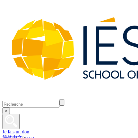
×
Je fais un don
简体中文
fr
es
en