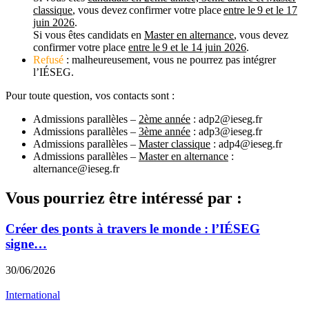
classique
, vous devez confirmer votre place
entre le 9 et le 17
juin 2026
.
Si vous êtes candidats en
Master en alternance
, vous devez
confirmer votre place
entre le 9 et le 14 juin 2026
.
Refusé
: malheureusement, vous ne pourrez pas intégrer
l’IÉSEG.
Pour toute question, vos contacts sont :
Admissions parallèles –
2ème année
: adp2@ieseg.fr
Admissions parallèles –
3ème année
: adp3@ieseg.fr
Admissions parallèles –
Master classique
: adp4@ieseg.fr
Admissions parallèles –
Master en alternance
:
alternance@ieseg.fr
Vous pourriez être intéressé par :
Créer des ponts à travers le monde : l’IÉSEG
signe…
30/06/2026
International