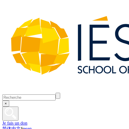
×
Je fais un don
简体中文
fr
es
en