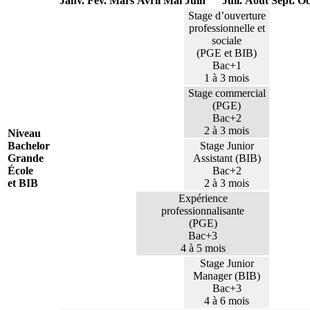
Janv.
Fév.
Mars
Avril
Mai
Juin
Juil.
Août
Sept.
Oc
Stage d’ouverture
professionnelle et
sociale
(PGE et BIB)
Bac+1
1 à 3 mois
Stage commercial
(PGE)
Bac+2
2 à 3 mois
Niveau
Bachelor
Stage Junior
Grande
Assistant (BIB)
École
Bac+2
et BIB
2 à 3 mois
Expérience
professionnalisante
(PGE)
Bac+3
4 à 5 mois
Stage Junior
Manager (BIB)
Bac+3
4 à 6 mois