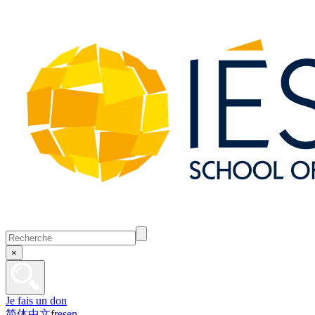
×
Je fais un don
简体中文
fr
es
en