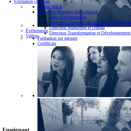
Formation continue
Global MBA
Executive Mastères Spécialisés®
Direction Financière
Direction Commerciale et Business Develo
Direction Marketing et Digital
Événements
Direction Transformation et Développemen
Vidéos
Formation sur mesure
Certificats
Enseignant