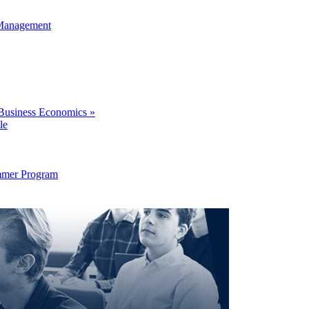
 Management
Business Economics »
le
Summer Program