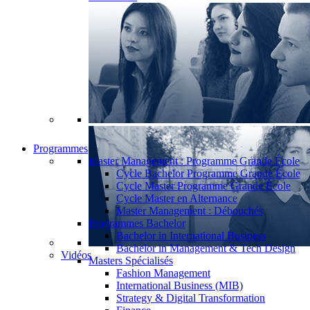
Programmes
Master Management : Programme Grande École
Cycle Bachelor Programme Grande École
Cycle Master Programme Grande École
Cycle Master en Alternance
Master Management : Débouchés
Programmes Bachelor
Bachelor in International Business
Bachelor in Management & Tech Design
Vidéos
Masters Spécialisés
Fashion Management
International Business (MIB)
Strategy & Digital Transformation