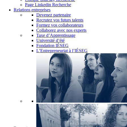
Page Linkedin Recherche
Relations entreprises
Devenez partenaire
Recrutez vos futurs talents
Formez vos collaborateurs
Collaborez avec nos experts
Taxe d’Apprentissage
Université d’été
Fondation IÉSEG
L’Entrepreneuriat à l’IÉSEG