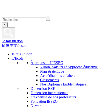
×
Je fais un don
简体中文
fr
es
en
Je fais un don
L’École
À propos de l’IÉSEG
Vision, Valeurs et Approche éducative
Plan stratégique
Accréditations et labels
Classements
Nos Diplômés Emblématiques
Dimension RSE
Dimension internationale
L’expertise de nos professeurs
Fondation IÉSEG
Newsroom