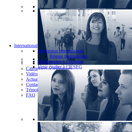
International
Dimension internationale
Réseau international
Partir étudier à l’étranger
Venir étudier à l’IÉSEG
Calendriers académiques
Vidéos
Actualités
Contact
Témoignages
FAQ