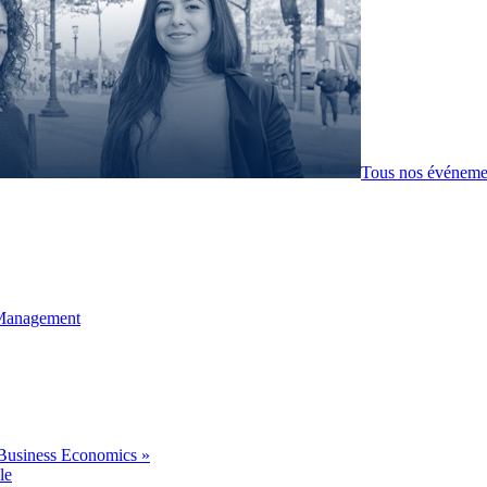
Tous nos événeme
 Management
Business Economics »
le