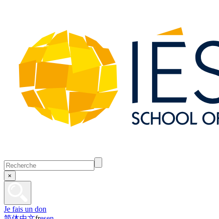
×
Je fais un don
简体中文
fr
es
en