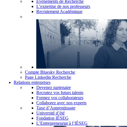
Événements de Recherche
L’expertise de nos professeurs
Recrutement Académique
Compte Bluesky Recherche
Page Linkedin Recherche
Relations entreprises
Devenez partenaire
Recrutez vos futurs talents
Formez vos collaborateurs
Collaborez avec nos experts
Taxe d’Apprentissage
Université d’été
Fondation IÉSEG
L’Entrepreneuriat à l’IÉSEG