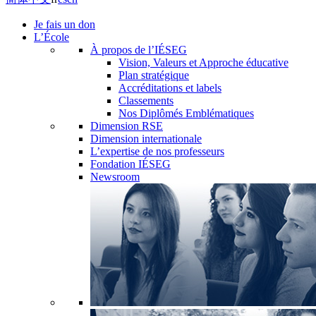
Je fais un don
L’École
À propos de l’IÉSEG
Vision, Valeurs et Approche éducative
Plan stratégique
Accréditations et labels
Classements
Nos Diplômés Emblématiques
Dimension RSE
Dimension internationale
L’expertise de nos professeurs
Fondation IÉSEG
Newsroom