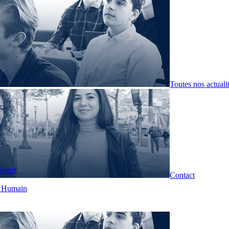
Toutes nos actuali
pment
Contact
t Humain