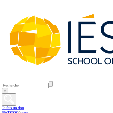
×
Je fais un don
简体中文
fr
es
en