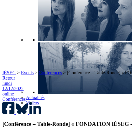
IÉSEG
>
Events
>
Conférences
>
[Conférence – Table-Ronde] « FO
Retour
lundi
12/12/2022
online
Actualités
Conférences
Vidéos
[Conférence – Table-Ronde] « FONDATION IÉSEG – É