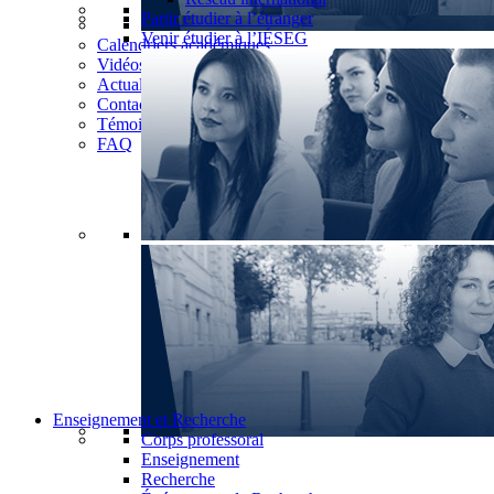
Partir étudier à l’étranger
Venir étudier à l’IÉSEG
Calendriers académiques
Vidéos
Actualités
Contact
Témoignages
FAQ
Enseignement et Recherche
Corps professoral
Enseignement
Recherche