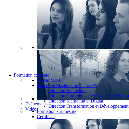
Formation continue
Global MBA
Executive Mastères Spécialisés®
Direction Financière
Direction Commerciale et Business Develo
Direction Marketing et Digital
Événements
Direction Transformation et Développemen
Vidéos
Formation sur mesure
Certificats