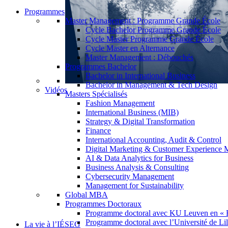
Programmes
Master Management : Programme Grande École
Cycle Bachelor Programme Grande École
Cycle Master Programme Grande École
Cycle Master en Alternance
Master Management : Débouchés
Programmes Bachelor
Bachelor in International Business
Bachelor in Management & Tech Design
Vidéos
Masters Spécialisés
Fashion Management
International Business (MIB)
Strategy & Digital Transformation
Finance
International Accounting, Audit & Control
Digital Marketing & Customer Experience
AI & Data Analytics for Business
Business Analysis & Consulting
Cybersecurity Management
Management for Sustainability
Global MBA
Programmes Doctoraux
Programme doctoral avec KU Leuven en « 
Programme doctoral avec l’Université de Lil
La vie à l’IÉSEG