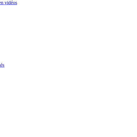
en vidéos
tés