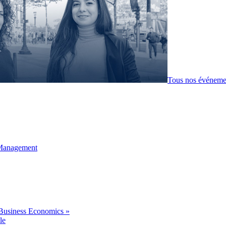
Tous nos événeme
 Management
Business Economics »
le