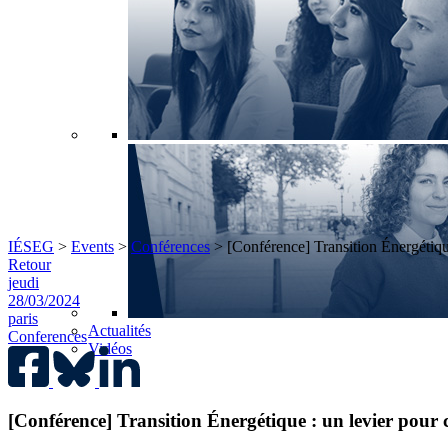
IÉSEG
>
Events
>
Conférences
>
[Conférence] Transition Énergétique
Retour
jeudi
28/03/2024
paris
Actualités
Conferences
Vidéos
[Conférence] Transition Énergétique : un levier pour c