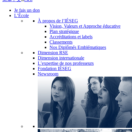
Je fais un don
L’École
À propos de l’IÉSEG
Vision, Valeurs et Approche éducative
Plan stratégique
Accréditations et labels
Classements
Nos Diplômés Emblématiques
Dimension RSE
Dimension internationale
L’expertise de nos professeurs
Fondation IÉSEG
Newsroom