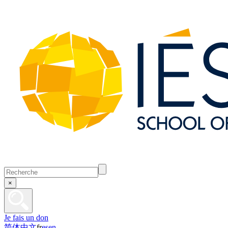
×
Je fais un don
简体中文
fr
es
en