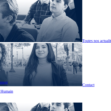
Toutes nos actuali
pment
Contact
t Humain