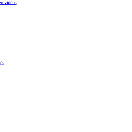
en vidéos
tés