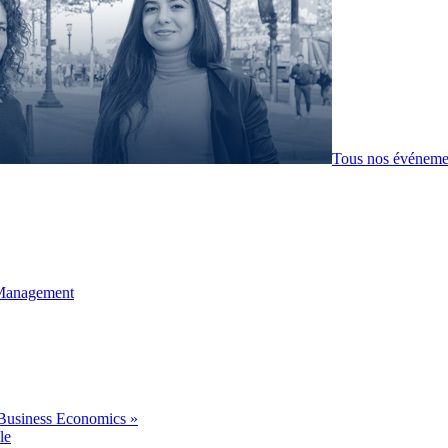
Tous nos événeme
 Management
Business Economics »
le