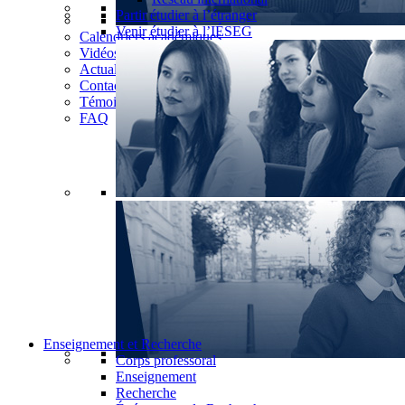
Partir étudier à l’étranger
Venir étudier à l’IÉSEG
Calendriers académiques
Vidéos
Actualités
Contact
Témoignages
FAQ
Enseignement et Recherche
Corps professoral
Enseignement
Recherche