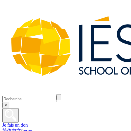
×
Je fais un don
简体中文
fr
es
en