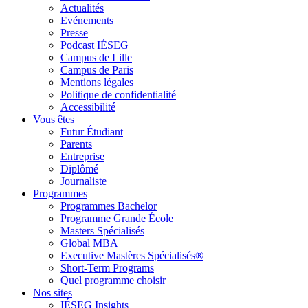
Actualités
Evénements
Presse
Podcast IÉSEG
Campus de Lille
Campus de Paris
Mentions légales
Politique de confidentialité
Accessibilité
Vous êtes
Futur Étudiant
Parents
Entreprise
Diplômé
Journaliste
Programmes
Programmes Bachelor
Programme Grande École
Masters Spécialisés
Global MBA
Executive Mastères Spécialisés®
Short-Term Programs
Quel programme choisir
Nos sites
IÉSEG Insights