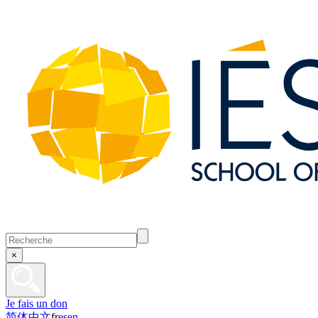
×
Je fais un don
简体中文
fr
es
en