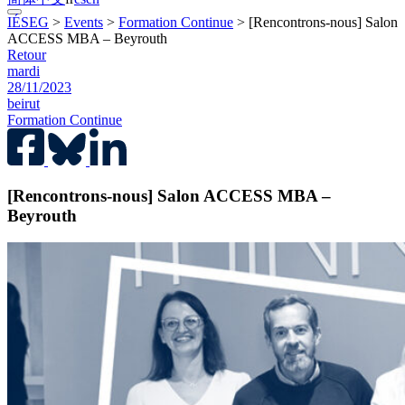
IÉSEG
>
Events
>
Formation Continue
>
[Rencontrons-nous] Salon
ACCESS MBA – Beyrouth
Retour
mardi
28/11/2023
beirut
Formation Continue
[Rencontrons-nous] Salon ACCESS MBA –
Beyrouth