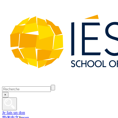
×
Je fais un don
简体中文
fr
es
en