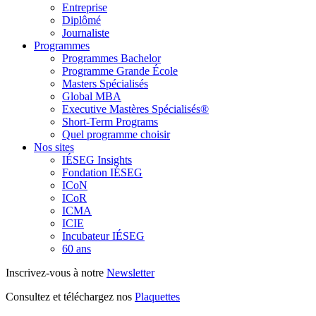
Entreprise
Diplômé
Journaliste
Programmes
Programmes Bachelor
Programme Grande École
Masters Spécialisés
Global MBA
Executive Mastères Spécialisés®
Short-Term Programs
Quel programme choisir
Nos sites
IÉSEG Insights
Fondation IÉSEG
ICoN
ICoR
ICMA
ICIE
Incubateur IÉSEG
60 ans
Inscrivez-vous à notre
Newsletter
Consultez et téléchargez nos
Plaquettes