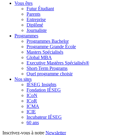
Vous êtes
Futur Étudiant
Parents
Entreprise
Diplômé
Journaliste
Programmes
Programmes Bachelor
Programme Grande École
Masters Spécialisés
Global MBA
Executive Mastères Spécialisés®
Short-Term Programs
Quel programme choisir
Nos sites
IÉSEG Insights
Fondation IÉSEG
ICoN
ICoR
ICMA
ICIE
Incubateur IÉSEG
60 ans
Inscrivez-vous à notre
Newsletter