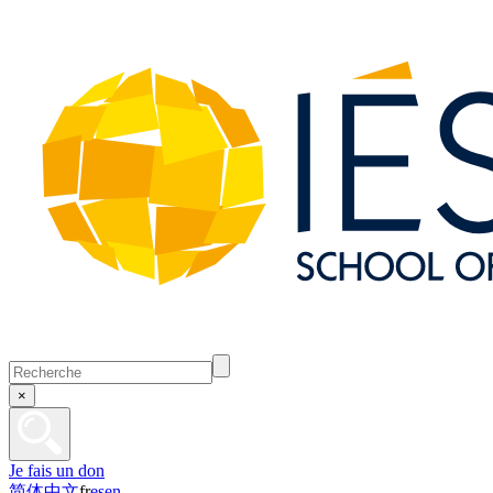
×
Je fais un don
简体中文
fr
es
en