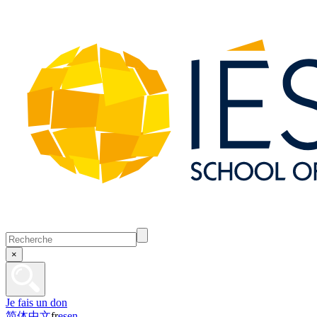
×
Je fais un don
简体中文
fr
es
en