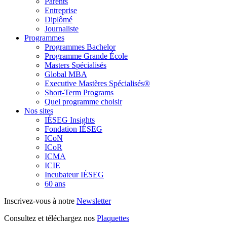
Parents
Entreprise
Diplômé
Journaliste
Programmes
Programmes Bachelor
Programme Grande École
Masters Spécialisés
Global MBA
Executive Mastères Spécialisés®
Short-Term Programs
Quel programme choisir
Nos sites
IÉSEG Insights
Fondation IÉSEG
ICoN
ICoR
ICMA
ICIE
Incubateur IÉSEG
60 ans
Inscrivez-vous à notre
Newsletter
Consultez et téléchargez nos
Plaquettes