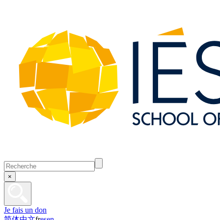
×
Je fais un don
简体中文
fr
es
en