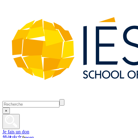
×
Je fais un don
简体中文
fr
es
en