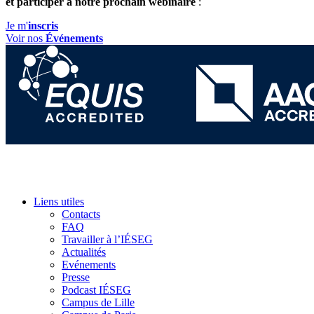
et participer à notre prochain webinaire
:
Je m'
inscris
Voir nos
Événements
Liens utiles
Contacts
FAQ
Travailler à l’IÉSEG
Actualités
Evénements
Presse
Podcast IÉSEG
Campus de Lille