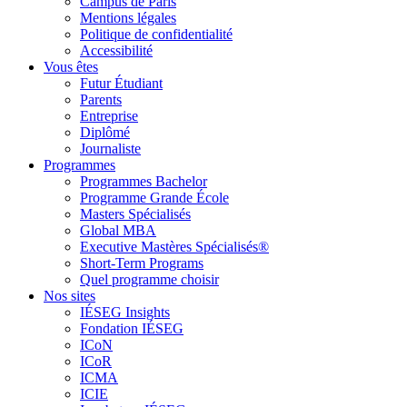
Campus de Paris
Mentions légales
Politique de confidentialité
Accessibilité
Vous êtes
Futur Étudiant
Parents
Entreprise
Diplômé
Journaliste
Programmes
Programmes Bachelor
Programme Grande École
Masters Spécialisés
Global MBA
Executive Mastères Spécialisés®
Short-Term Programs
Quel programme choisir
Nos sites
IÉSEG Insights
Fondation IÉSEG
ICoN
ICoR
ICMA
ICIE