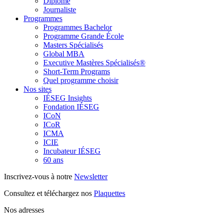
Diplômé
Journaliste
Programmes
Programmes Bachelor
Programme Grande École
Masters Spécialisés
Global MBA
Executive Mastères Spécialisés®
Short-Term Programs
Quel programme choisir
Nos sites
IÉSEG Insights
Fondation IÉSEG
ICoN
ICoR
ICMA
ICIE
Incubateur IÉSEG
60 ans
Inscrivez-vous à notre
Newsletter
Consultez et téléchargez nos
Plaquettes
Nos adresses