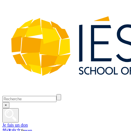
×
Je fais un don
简体中文
fr
es
en