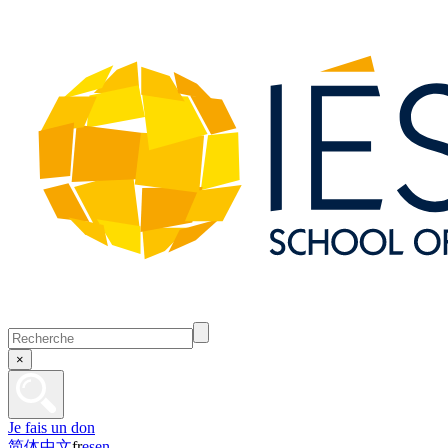
×
Je fais un don
简体中文
fr
es
en