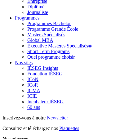
Entreprise
Diplômé
Journaliste
Programmes
Programmes Bachelor
Programme Grande École
Masters Spécialisés
Global MBA
Executive Mastères Spécialisés®
Short-Term Programs
Quel programme choisir
Nos sites
IÉSEG Insights
Fondation IÉSEG
ICoN
ICoR
ICMA
ICIE
Incubateur IÉSEG
60 ans
Inscrivez-vous à notre
Newsletter
Consultez et téléchargez nos
Plaquettes
Nos adresses