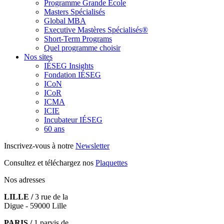
Programme Grande École
Masters Spécialisés
Global MBA
Executive Mastères Spécialisés®
Short-Term Programs
Quel programme choisir
Nos sites
IÉSEG Insights
Fondation IÉSEG
ICoN
ICoR
ICMA
ICIE
Incubateur IÉSEG
60 ans
Inscrivez-vous à notre
Newsletter
Consultez et téléchargez nos
Plaquettes
Nos adresses
LILLE /
3 rue de la
Digue - 59000 Lille
PARIS /
1 parvis de