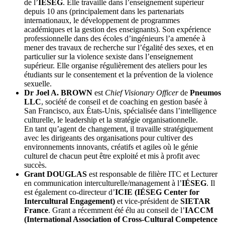
de l’
IÉSEG
. Elle travaille dans l’enseignement supérieur
depuis 10 ans (principalement dans les partenariats
internationaux, le développement de programmes
académiques et la gestion des enseignants). Son expérience
professionnelle dans des écoles d’ingénieurs l’a amenée à
mener des travaux de recherche sur l’égalité des sexes, et en
particulier sur la violence sexiste dans l’enseignement
supérieur. Elle organise régulièrement des ateliers pour les
étudiants sur le consentement et la prévention de la violence
sexuelle.
Dr Joel A. BROWN
est
Chief Visionary Officer
de
Pneumos
LLC
, société de conseil et de coaching en gestion basée à
San Francisco, aux États-Unis, spécialisée dans l’intelligence
culturelle, le leadership et la stratégie organisationnelle.
En tant qu’agent de changement, il travaille stratégiquement
avec les dirigeants des organisations pour cultiver des
environnements innovants, créatifs et agiles où le génie
culturel de chacun peut être exploité et mis à profit avec
succès.
Grant DOUGLAS
est responsable de filière ITC et Lecturer
en communication interculturelle/management à l’
IÉSEG
. Il
est également co-directeur d’
ICIE (IÉSEG Center for
Intercultural Engagement)
et vice-président de
SIETAR
France
. Grant a récemment été élu au conseil de l’
IACCM
(International Association of Cross-Cultural Competence