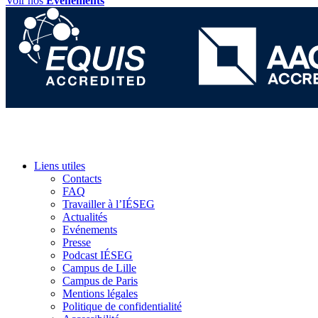
Voir nos
Événements
Liens utiles
Contacts
FAQ
Travailler à l’IÉSEG
Actualités
Evénements
Presse
Podcast IÉSEG
Campus de Lille
Campus de Paris
Mentions légales
Politique de confidentialité