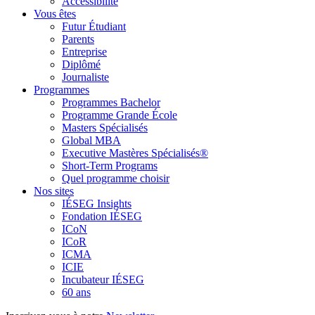
Accessibilité
Vous êtes
Futur Étudiant
Parents
Entreprise
Diplômé
Journaliste
Programmes
Programmes Bachelor
Programme Grande École
Masters Spécialisés
Global MBA
Executive Mastères Spécialisés®
Short-Term Programs
Quel programme choisir
Nos sites
IÉSEG Insights
Fondation IÉSEG
ICoN
ICoR
ICMA
ICIE
Incubateur IÉSEG
60 ans