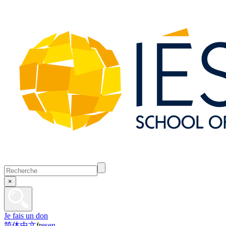
×
Je fais un don
简体中文
fr
es
en