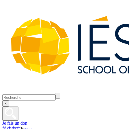
×
Je fais un don
简体中文
fr
es
en