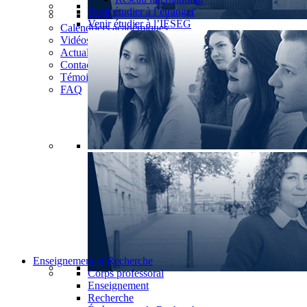
Partir étudier à l’étranger
Venir étudier à l’IÉSEG
Calendriers académiques
Vidéos
Actualités
Contact
Témoignages
FAQ
Enseignement et Recherche
Corps professoral
Enseignement
Recherche