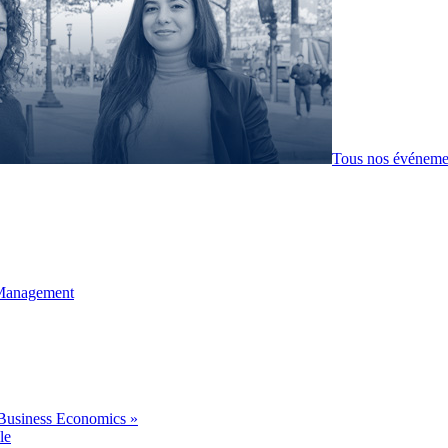
Tous nos événeme
 Management
Business Economics »
le