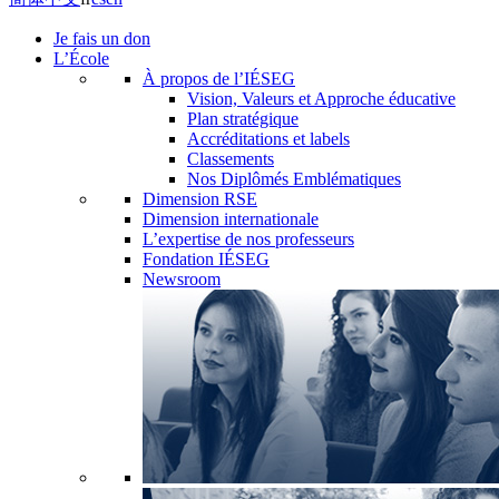
Je fais un don
L’École
À propos de l’IÉSEG
Vision, Valeurs et Approche éducative
Plan stratégique
Accréditations et labels
Classements
Nos Diplômés Emblématiques
Dimension RSE
Dimension internationale
L’expertise de nos professeurs
Fondation IÉSEG
Newsroom