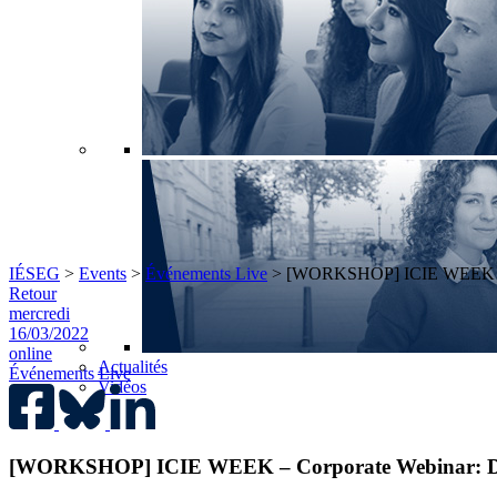
IÉSEG
>
Events
>
Événements Live
>
[WORKSHOP] ICIE WEEK – Cor
Retour
mercredi
16/03/2022
online
Actualités
Événements Live
Vidéos
[WORKSHOP] ICIE WEEK – Corporate Webinar: Décou