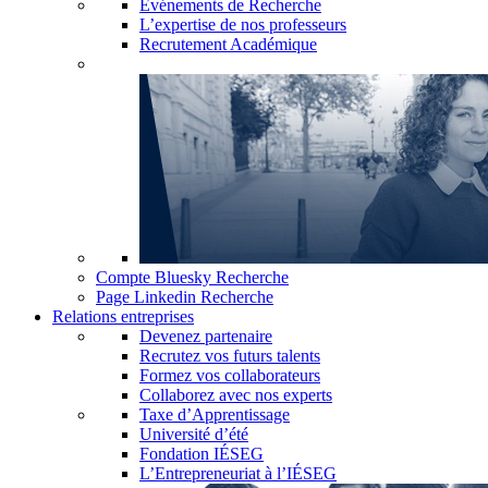
Événements de Recherche
L’expertise de nos professeurs
Recrutement Académique
Compte Bluesky Recherche
Page Linkedin Recherche
Relations entreprises
Devenez partenaire
Recrutez vos futurs talents
Formez vos collaborateurs
Collaborez avec nos experts
Taxe d’Apprentissage
Université d’été
Fondation IÉSEG
L’Entrepreneuriat à l’IÉSEG