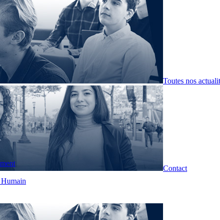
Toutes nos actuali
pment
Contact
t Humain