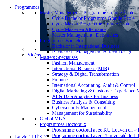
Programmes
Master Management : Programme Grande École
Cycle Bachelor Programme Grande École
Cycle Master Programme Grande École
Cycle Master en Alternance
Master Management : Débouchés
Programmes Bachelor
Bachelor in International Business
Bachelor in Management & Tech Design
Vidéos
Masters Spécialisés
Fashion Management
International Business (MIB)
Strategy & Digital Transformation
Finance
International Accounting, Audit & Control
Digital Marketing & Customer Experience
AI & Data Analytics for Business
Business Analysis & Consulting
Cybersecurity Management
Management for Sustainability
Global MBA
Programmes Doctoraux
Programme doctoral avec KU Leuven en « 
Programme doctoral avec l’Université de Lil
La vie à l’IÉSEG