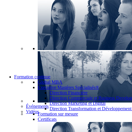
Formation continue
Global MBA
Executive Mastères Spécialisés®
Direction Financière
Direction Commerciale et Business Develo
Direction Marketing et Digital
Événements
Direction Transformation et Développemen
Vidéos
Formation sur mesure
Certificats