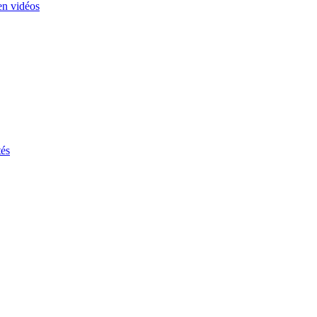
en vidéos
tés