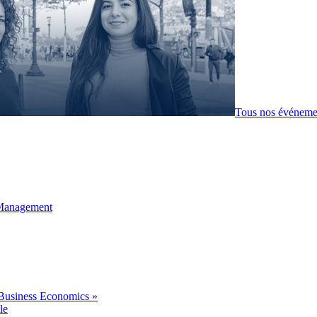
Tous nos événeme
 Management
Business Economics »
le