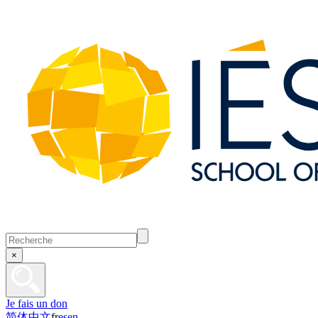
×
Je fais un don
简体中文
fr
es
en