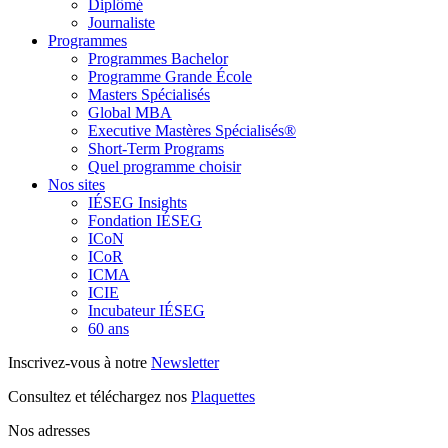
Diplômé
Journaliste
Programmes
Programmes Bachelor
Programme Grande École
Masters Spécialisés
Global MBA
Executive Mastères Spécialisés®
Short-Term Programs
Quel programme choisir
Nos sites
IÉSEG Insights
Fondation IÉSEG
ICoN
ICoR
ICMA
ICIE
Incubateur IÉSEG
60 ans
Inscrivez-vous à notre
Newsletter
Consultez et téléchargez nos
Plaquettes
Nos adresses