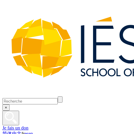
×
Je fais un don
简体中文
fr
es
en