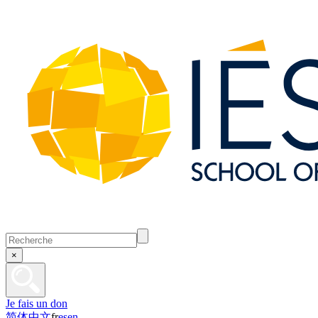
×
Je fais un don
简体中文
fr
es
en