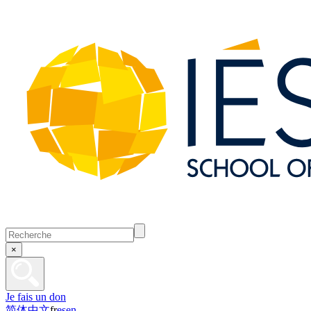
×
Je fais un don
简体中文
fr
es
en