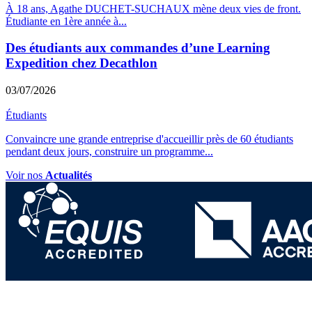
À 18 ans, Agathe DUCHET-SUCHAUX mène deux vies de front.
Étudiante en 1ère année à
...
Des étudiants aux commandes d’une Learning
Expedition chez Decathlon
03/07/2026
Étudiants
Convaincre une grande entreprise d'accueillir près de 60 étudiants
pendant deux jours, construire un programme
...
Voir nos
Actualités