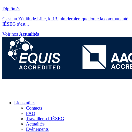
Diplômés
C'est au Zénith de Lille, le 13 juin dernier, que toute la communauté
IÉSEG s’est
...
Voir nos
Actualités
Liens utiles
Contacts
FAQ
Travailler à l’IÉSEG
Actualités
Evénements