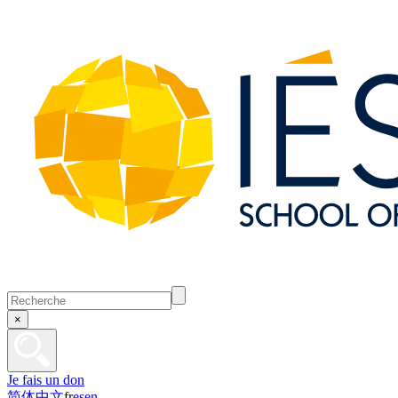
×
Je fais un don
简体中文
fr
es
en