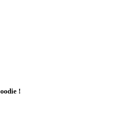
oodie !