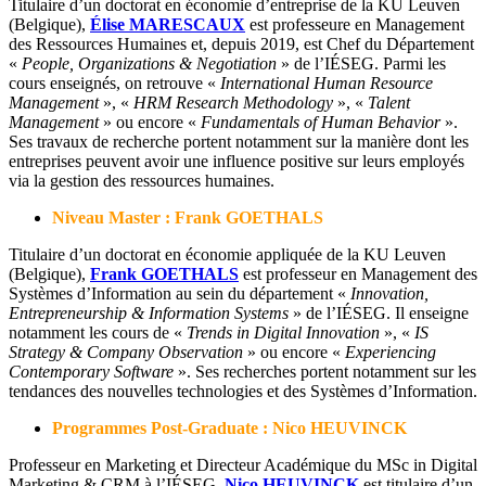
Titulaire d’un doctorat en économie d’entreprise de la KU Leuven
(Belgique),
Élise MARESCAUX
est professeure en Management
des Ressources Humaines et, depuis 2019, est Chef du Département
«
People, Organizations & Negotiation
» de l’IÉSEG. Parmi les
cours enseignés, on retrouve «
International Human Resource
Management
», «
HRM Research Methodology
», «
Talent
Management
» ou encore «
Fundamentals of Human Behavior
».
Ses travaux de recherche portent notamment sur la manière dont les
entreprises peuvent avoir une influence positive sur leurs employés
via la gestion des ressources humaines.
Niveau Master : Frank GOETHALS
Titulaire d’un doctorat en économie appliquée de la KU Leuven
(Belgique),
Frank GOETHALS
est professeur en Management des
Systèmes d’Information au sein du département «
Innovation,
Entrepreneurship & Information Systems
» de l’IÉSEG. Il enseigne
notamment les cours de «
Trends in Digital Innovation
», «
IS
Strategy & Company Observation
» ou encore «
Experiencing
Contemporary Software
». Ses recherches portent notamment sur les
tendances des nouvelles technologies et des Systèmes d’Information.
Programmes Post-Graduate : Nico HEUVINCK
Professeur en Marketing et Directeur Académique du MSc in Digital
Marketing & CRM à l’IÉSEG,
Nico HEUVINCK
est titulaire d’un