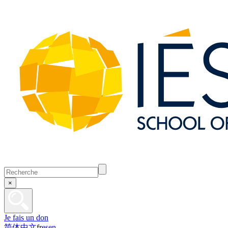
×
Je fais un don
简体中文
fr
es
en