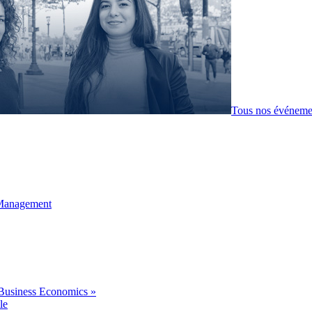
Tous nos événeme
 Management
Business Economics »
le