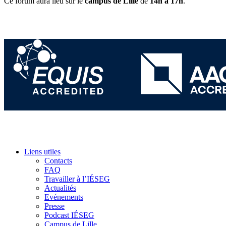
Ce forum aura lieu sur le
campus de Lille
de
14h à 17h
.
Liens utiles
Contacts
FAQ
Travailler à l’IÉSEG
Actualités
Evénements
Presse
Podcast IÉSEG
Campus de Lille