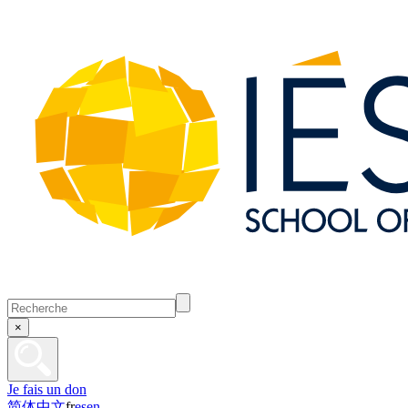
×
Je fais un don
简体中文
fr
es
en