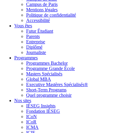
Campus de Paris
Mentions légales
Politique de confidentialité
Accessibilité
Vous êtes
Futur Étudiant
Parents
Entreprise
Diplômé
Journaliste
Programmes
Programmes Bachelor
Programme Grande École
Masters Spécialisés
Global MBA
Executive Mastères Spécialisés®
Short-Term Programs
Quel programme choisir
Nos sites
IÉSEG Insights
Fondation IÉSEG
ICoN
ICoR
ICMA
ICIE