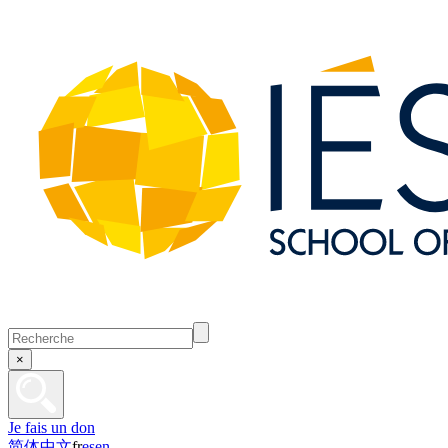
×
Je fais un don
简体中文
fr
es
en