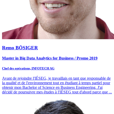
Remo BÖSIGER
Master in Big Data Analytics for Business / Promo 2019
Chef des opérations, INFOTECH AG
Avant de rejoindre l'IÉSEG, je travaillais en tant que responsable de
la qualité et de l'environnement tout en étudiant à temps partiel pour
obtenir mon Bachelor of Science en Business Engineering. J'ai
décidé de poursuivre mes études à l'IÉSEG tout d'abord parce que
...