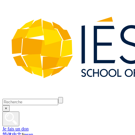
×
Je fais un don
简体中文
fr
es
en