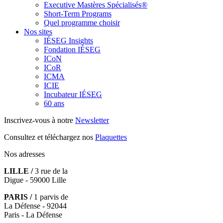
Executive Mastères Spécialisés®
Short-Term Programs
Quel programme choisir
Nos sites
IÉSEG Insights
Fondation IÉSEG
ICoN
ICoR
ICMA
ICIE
Incubateur IÉSEG
60 ans
Inscrivez-vous à notre
Newsletter
Consultez et téléchargez nos
Plaquettes
Nos adresses
LILLE /
3 rue de la
Digue - 59000 Lille
PARIS /
1 parvis de
La Défense - 92044
Paris - La Défense