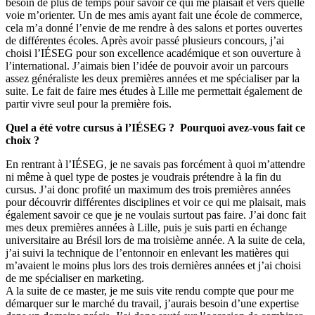
besoin de plus de temps pour savoir ce qui me plaisait et vers quelle
voie m’orienter. Un de mes amis ayant fait une école de commerce,
cela m’a donné l’envie de me rendre à des salons et portes ouvertes
de différentes écoles. Après avoir passé plusieurs concours, j’ai
choisi l’IÉSEG pour son excellence académique et son ouverture à
l’international. J’aimais bien l’idée de pouvoir avoir un parcours
assez généraliste les deux premières années et me spécialiser par la
suite. Le fait de faire mes études à Lille me permettait également de
partir vivre seul pour la première fois.
Quel a été votre cursus à l’IÉSEG ? Pourquoi avez-vous fait ce
choix ?
En rentrant à l’IÉSEG, je ne savais pas forcément à quoi m’attendre
ni même à quel type de postes je voudrais prétendre à la fin du
cursus. J’ai donc profité un maximum des trois premières années
pour découvrir différentes disciplines et voir ce qui me plaisait, mais
également savoir ce que je ne voulais surtout pas faire. J’ai donc fait
mes deux premières années à Lille, puis je suis parti en échange
universitaire au Brésil lors de ma troisième année. A la suite de cela,
j’ai suivi la technique de l’entonnoir en enlevant les matières qui
m’avaient le moins plus lors des trois dernières années et j’ai choisi
de me spécialiser en marketing.
A la suite de ce master, je me suis vite rendu compte que pour me
démarquer sur le marché du travail, j’aurais besoin d’une expertise